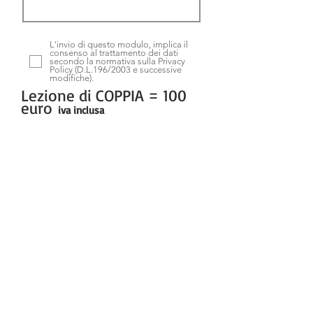
L'invio di questo modulo, implica il
consenso al trattamento dei dati
secondo la normativa sulla Privacy
Policy (D.L.196/2003 e successive
modifiche).
Lezione di COPPIA = 100
euro
iva inclusa
-
POLITICA DI RIMBORSO
*In caso non fosse possibile partecipare alla
lezione questa
non verrà rimborsata
.
Invia