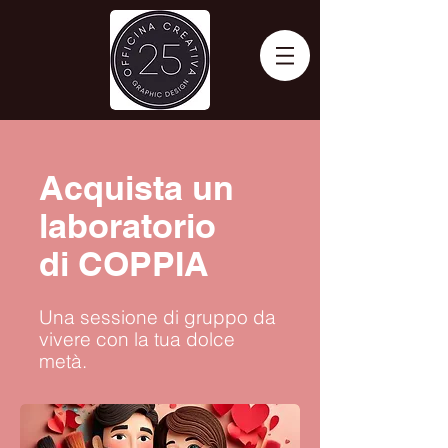
Acquista un
laboratorio
di COPPIA
Una sessione di gruppo da
vivere con la tua dolce
metà.