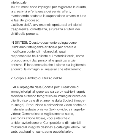
intellettuale.
Tali strumenti sono impiegati per migliorare la qualità,
la creatività e l’efficienza dei servizi offerti,
mantenendo costante la supervisione umana in tutte
le fasi del processo.
L’utilizzo dell’AI avviene nel rispetto dei principi di
trasparenza, correttezza, sicurezza e tutela dei
diritti della persona.
IN SINTESI: Questo documento spiega come
utilizziamo l'intelligenza artificiale per creare e
modificare contenuti multimediali, quali
responsabilità ha il cliente sui materiali forniti, come
proteggiamo i dati personali e quali garanzie
offriamo. È fondamentale che il cliente sia legittimato
a fornirci le immagini e i materiali che utilizzeremo.
2. Scopo e Ambito di Utilizzo dell’AI
2. Scopo eAmbito di Utilizzo dell’I
L’AI è impiegata dalla Società per: Creazione di
immagini originali generate da zero (text-to-image);
Modifica e ritocco fotografico su immagini fornite dai
clienti o ricercate direttamente dalla Società (image-
to-image); Produzione e animazione video anche da
materiale testuale o visivo (text-to-video / image-to-
video); Generazione o miglioramento audio,
sincronizzazione labiale, voci sintetiche o
ambientazioni sonore; Composizione di materiali
multimediali integrati destinati a cataloghi, ebook, siti
web, packaging, campagne pubblicitarie o