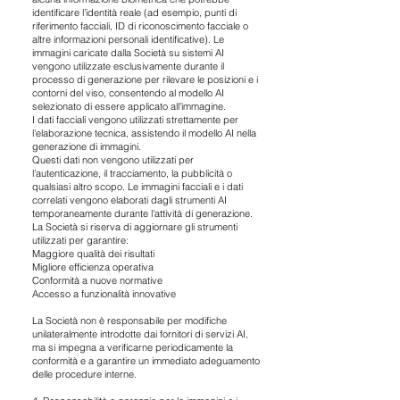
identificare l’identità reale (ad esempio, punti di
riferimento facciali, ID di riconoscimento facciale o
altre informazioni personali identificative). Le
immagini caricate dalla Società su sistemi AI
vengono utilizzate esclusivamente durante il
processo di generazione per rilevare le posizioni e i
contorni del viso, consentendo al modello AI
selezionato di essere applicato all'immagine.
I dati facciali vengono utilizzati strettamente per
l'elaborazione tecnica, assistendo il modello AI nella
generazione di immagini.
Questi dati non vengono utilizzati per
l'autenticazione, il tracciamento, la pubblicità o
qualsiasi altro scopo. Le immagini facciali e i dati
correlati vengono elaborati dagli strumenti AI
temporaneamente durante l'attività di generazione.
La Società si riserva di aggiornare gli strumenti
utilizzati per garantire:
Maggiore qualità dei risultati
Migliore efficienza operativa
Conformità a nuove normative
Accesso a funzionalità innovative
La Società non è responsabile per modifiche
unilateralmente introdotte dai fornitori di servizi AI,
ma si impegna a verificarne periodicamente la
conformità e a garantire un immediato adeguamento
delle procedure interne.